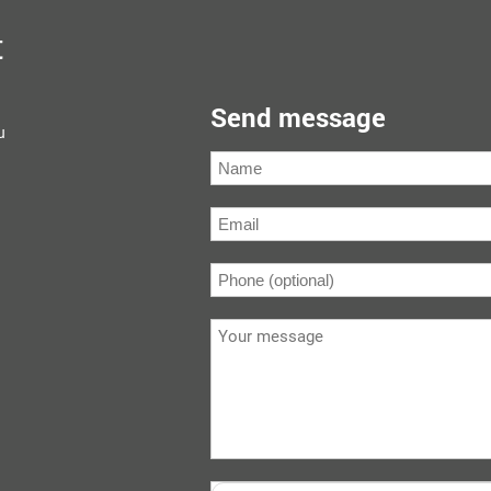
t
Send message
u